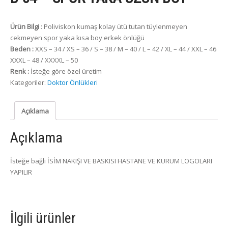
Ürün Bilgi
: Poliviskon kumaş kolay ütü tutan tüylenmeyen
cekmeyen spor yaka kısa boy erkek önlüğü
Beden :
XXS – 34 / XS – 36 / S – 38 / M – 40 / L – 42 / XL – 44 / XXL – 46
XXXL – 48 / XXXXL – 50
Renk :
İsteğe göre özel üretim
Kategoriler:
Doktor Önlükleri
Açıklama
Açıklama
İsteğe bağlı İSİM NAKIŞI VE BASKISI HASTANE VE KURUM LOGOLARI
YAPILIR
İlgili ürünler