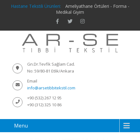
Hastane Tekstili Ürünleri:
Ameliyathane Örtüleri - Forma -
Medikal Giyim
Gn.Dr.Tevfik Sağlam Cad.
No: 59/80-81 Etlik/Ankara
Email
info@arsetibbitekstil.com
+90 (532) 267 12 95
+90 (312) 325 10 86
Menu