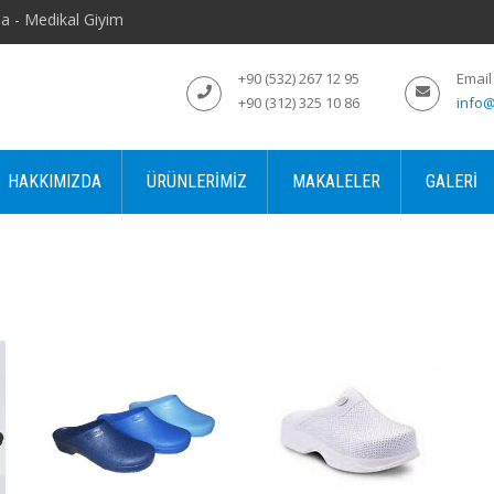
a - Medikal Giyim
+90 (532) 267 12 95
Email
+90 (312) 325 10 86
info@
HAKKIMIZDA
ÜRÜNLERIMIZ
MAKALELER
GALERI