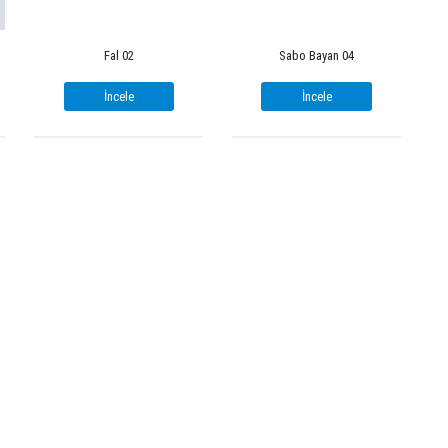
Fal 02
Sabo Bayan 04
İncele
İncele