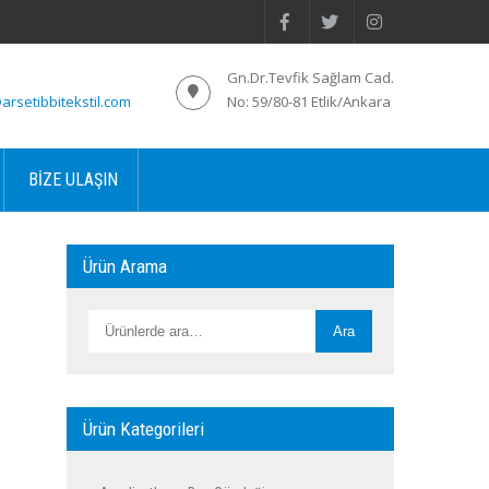
Gn.Dr.Tevfik Sağlam Cad.
arsetibbitekstil.com
No: 59/80-81 Etlik/Ankara
BIZE ULAŞIN
Ürün Arama
Ara:
Ara
Ürün Kategorileri