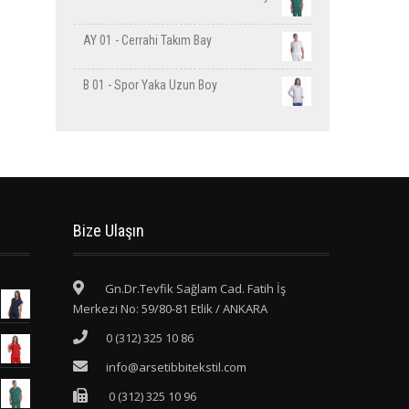
AY 01 - Cerrahi Takım Bay
B 01 - Spor Yaka Uzun Boy
Bize Ulaşın
Gn.Dr.Tevfik Sağlam Cad. Fatih İş
Merkezi No: 59/80-81 Etlik / ANKARA
0 (312) 325 10 86
info@arsetibbitekstil.com
0 (312) 325 10 96